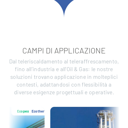
CAMPI DI APPLICAZIONE
Dal teleriscaldamento al teleraffrescamento,
fino all’industria e all’Oil & Gas: le nostre
soluzioni trovano applicazione in molteplici
contesti, adattandosi con flessibilità a
diverse esigenze progettuali e operative.
cotherm
Ecopex
Ecother