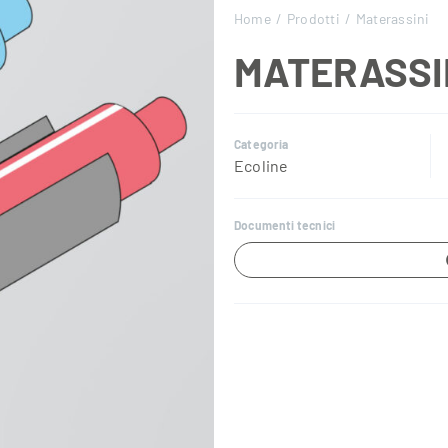
Home
Prodotti
Materassini
MATERASSI
Categoria
Ecoline
Documenti tecnici