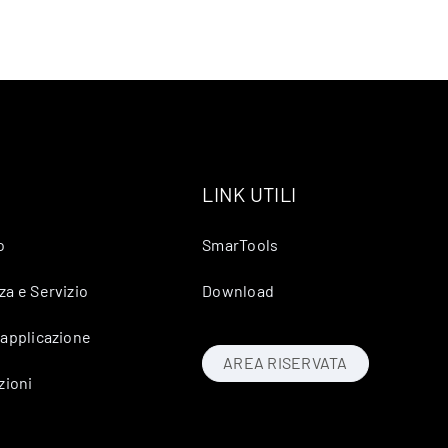
LINK UTILI
o
SmarTools
za e Servizio
Download
 applicazione
AREA RISERVATA
zioni