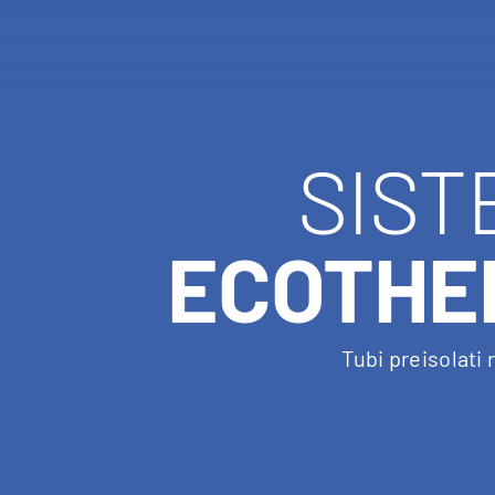
SIST
ECOTHE
Tubi preisolati