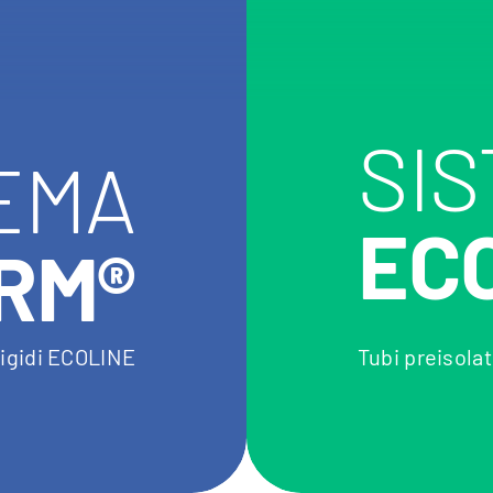
SI
EMA
EC
RM®
 rigidi ECOLINE
Tubi preisolat