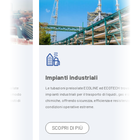
Impianti industriali
Le tubazioni preisolate ECOLINE ed ECOTECH trovano impiego in
impianti industriali per il trasporto di liquidi, gas e sostanze
chimiche, offrendo sicurezza, efficienza e resistenza anche in
condizioni operative estreme.
SCOPRI DI PIÙ
O