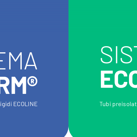
SI
EMA
EC
RM®
 rigidi ECOLINE
Tubi preisolat