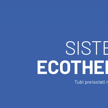
SIST
ECOTHE
Tubi preisolati