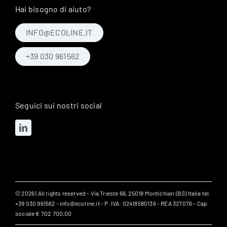
Hai bisogno di aiuto?
INFO@ECOLINE.IT
+39 030 961562
Seguici sui nostri social
© 2026 | All rights reserved - Via Trieste 66, 25018 Montichiari (BS) Italia tel.
+39 030 961562 - info@ecoline.it - P. IVA: 02418580136 - REA 327076 - Cap.
sociale € 702.700,00