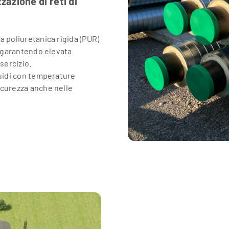
zazione di reti di
 poliuretanica rigida (PUR)
, garantendo elevata
sercizio.
luidi con temperature
icurezza anche nelle