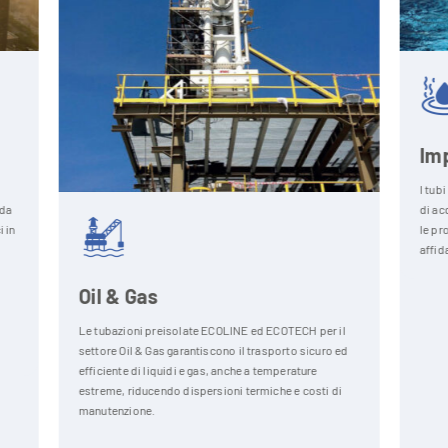
Impianti termali
I tubi preisolati ECOLINE sono ideali 
di acque termali ad alta temperatura
le proprietà chimiche e fisiche e ass
affidabilità e durata nel tempo.
eisolate ECOLINE ed ECOTECH per il
 garantiscono il trasporto sicuro ed
uidi e gas, anche a temperature
do dispersioni termiche e costi di