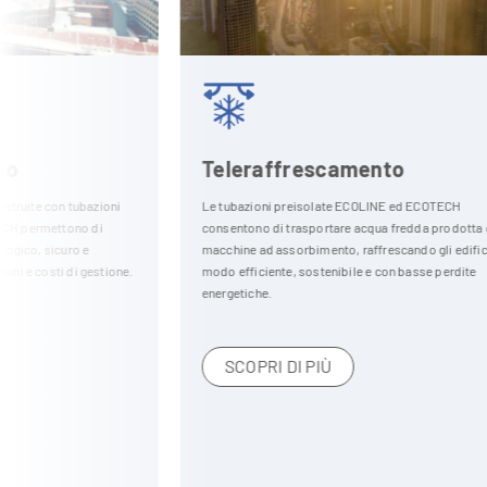
Teleraffrescamento
Le tubazioni preisolate ECOLINE ed ECOTECH
consentono di trasportare acqua fredda prodotta da
macchine ad assorbimento, raffrescando gli edifici in
modo efficiente, sostenibile e con basse perdite
energetiche.
Oil & Gas
Le tubazioni pr
SCOPRI DI PIÙ
settore Oil & Gas
efficiente di liq
estreme, riducen
manutenzione.