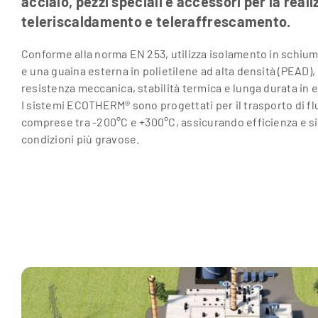
acciaio, pezzi speciali e accessori per la realiz
teleriscaldamento e teleraffrescamento.
Conforme alla norma EN 253, utilizza isolamento in schiuma
e una guaina esterna in polietilene ad alta densità (PEAD)
resistenza meccanica, stabilità termica e lunga durata in e
I sistemi ECOTHERM® sono progettati per il trasporto di f
comprese tra -200°C e +300°C, assicurando efficienza e s
condizioni più gravose.