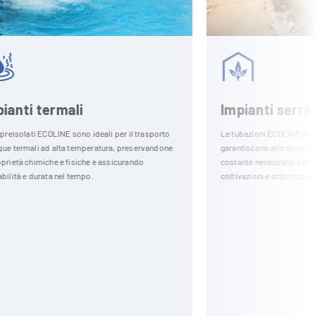
Impianti serra
per il trasporto
Le tubazioni ECOLINE ad alta efficienza energetica
, preservandone
garantiscono alle serre agricole la temperatura
icurando
costante necessaria per favorire la crescita delle
coltivazioni e ottimizzare i consumi.