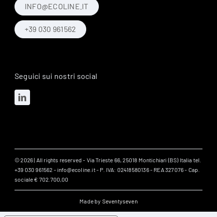
INFO@ECOLINE.IT
+39 030 961562
Seguici sui nostri social
© 2026 | All rights reserved - Via Trieste 66, 25018 Montichiari (BS) Italia tel.
+39 030 961562 - info@ecoline.it - P. IVA: 02418580136 - REA 327076 - Cap.
sociale € 702.700,00
Made by
Seventyseven