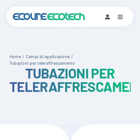
Skip
to
content
Home
Campi di applicazione
Tubazioni per teleraffrescamento
TUBAZIONI PER
TELERAFFRESCAMEN