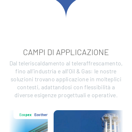
CAMPI DI APPLICAZIONE
Dal teleriscaldamento al teleraffrescamento,
fino all’industria e all’Oil & Gas: le nostre
soluzioni trovano applicazione in molteplici
contesti, adattandosi con flessibilità a
diverse esigenze progettuali e operative.
Ecotherm
Ecopex
Ecot